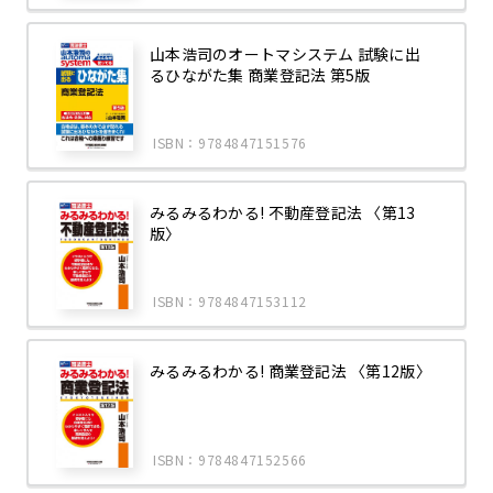
山本浩司のオートマシステム 試験に出
るひながた集 商業登記法 第5版
ISBN：9784847151576
みるみるわかる! 不動産登記法 〈第13
版〉
ISBN：9784847153112
みるみるわかる! 商業登記法 〈第12版〉
ISBN：9784847152566