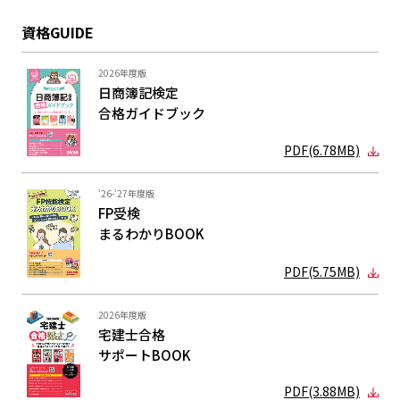
資格GUIDE
2026年度版
日商簿記検定
合格ガイド
ブック
PDF(6.78MB)
'26-'27年度版
FP受検
まるわかり
BOOK
PDF(5.75MB)
2026年度版
宅建士合格
サポートBOOK
PDF(3.88MB)