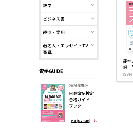
語学
ビジネス書
趣味・実用
著名人・エッセイ・TV
番組
能率
消！
資格GUIDE
ISBN
2026年度版
日商簿記検定
合格ガイド
ブック
PDF(6.78MB)