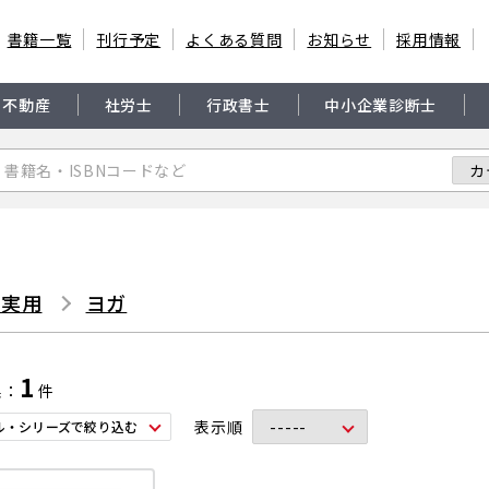
書籍一覧
刊行予定
よくある質問
お知らせ
採用情報
・不動産
社労士
行政書士
中小企業診断士
・実用
ヨガ
1
果
件
表示順
ル・シリーズで絞り込む