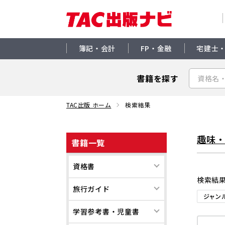
簿記・会計
FP・金融
宅建士
書籍を探す
TAC出版 ホーム
検索結果
趣味
書籍一覧
資格書
検索結
旅行ガイド
ジャン
学習参考書・児童書