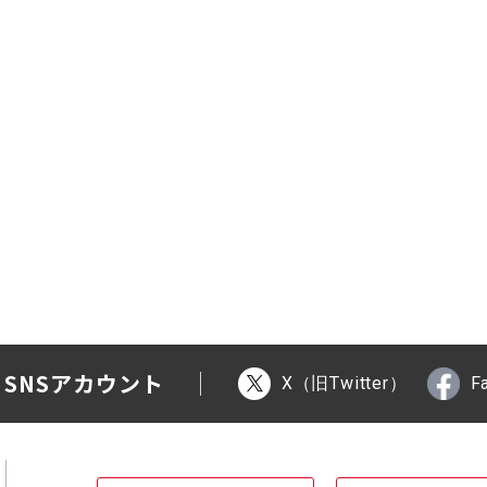
 SNSアカウント
X（旧Twitter）
F