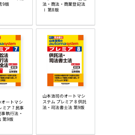
第9版
法・商法・商業登記法
Ⅰ 第8版
山本浩司のオートマシ
ステム プレミア 8 供託
のオートマシ
法・司法書士法 第9版
レミア 7 民事
民事執行法・
 第9版