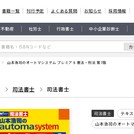
書籍一覧
刊行予定
よくある質問
お知らせ
採用情報
・不動産
社労士
行政書士
中小企業診断士
山本浩司のオートマシステム プレミア 6 憲法・刑法 第7版
書
司法書士
司法書士
司法書士
テキス
山本浩司のオートマ