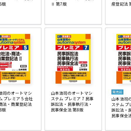
6版
Ⅱ 第7版
産登記法 
発売前
浩司のオートマシ
山本浩司のオートマシ
 プレミア 5 会社
ステム プレミア 7 民事
山本浩司
商法・商業登記法
訴訟法・民事執行法・
ステム プ
8版
民事保全法 第8版
訴訟法・
民事保全法