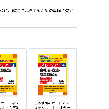
頭に、確実に合格するための準備に欠か
のオートマシ
山本浩司のオートマシ
レミア 3 不動
ステム プレミア 4 会社