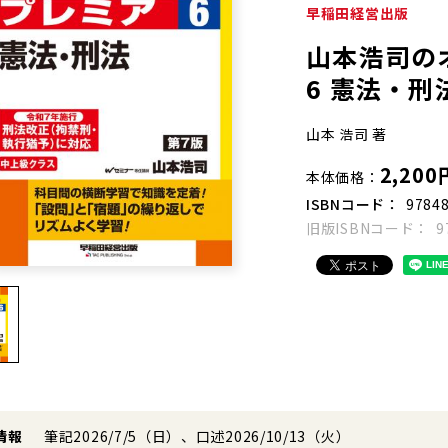
早稲田経営出版
山本浩司の
6 憲法・刑
山本 浩司 著
2,200
本体価格
ISBNコード
9784
旧版ISBNコード
9
情報
筆記2026/7/5（日）、口述2026/10/13（火）