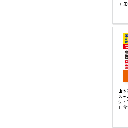
Ⅰ 第
山本
ステム
法・
Ⅱ 第