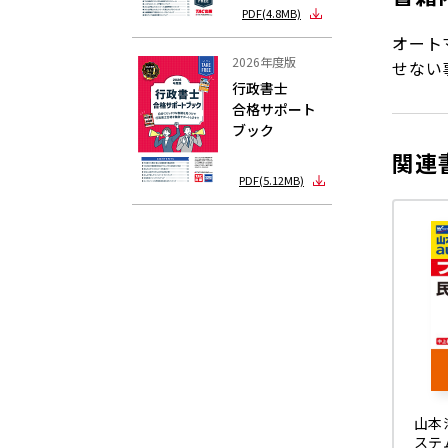
PDF(4.8MB)
オート
2026年度版
せない
行政書士
合格サポート
ブック
関連
PDF(5.12MB)
山本
ステム