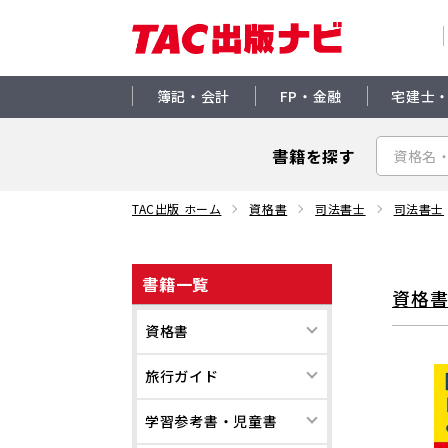
簿記・会計
FP・金融
宅建士
書籍を探す
TAC出版 ホーム
資格書
司法書士
司法書士
書籍一覧
資格
資格書
旅行ガイド
学習参考書・児童書