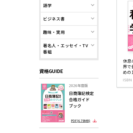
語学
ビジネス書
趣味・実用
著名人・エッセイ・TV
番組
休息
界で
資格GUIDE
めの
ISBN
2026年度版
日商簿記検定
合格ガイド
ブック
PDF(6.78MB)