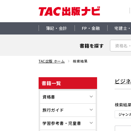
簿記・会計
FP・金融
宅建士
書籍を探す
TAC出版 ホーム
検索結果
ビジ
書籍一覧
資格書
検索結
旅行ガイド
ジャン
学習参考書・児童書