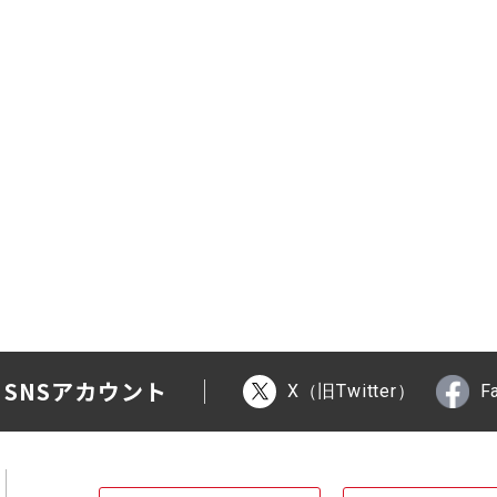
 SNSアカウント
X（旧Twitter）
F