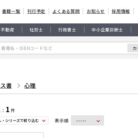
書籍一覧
刊行予定
よくある質問
お知らせ
採用情報
・不動産
社労士
行政書士
中小企業診断士
ネス書
心理
1
果
件
表示順
ル・シリーズで絞り込む