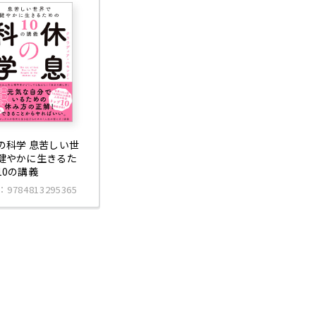
の科学 息苦しい世
健やかに生きるた
10の講義
：9784813295365