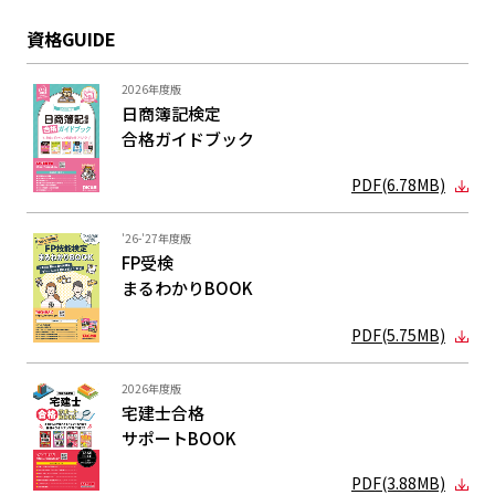
資格GUIDE
2026年度版
日商簿記検定
合格ガイド
ブック
PDF(6.78MB)
'26-'27年度版
FP受検
まるわかり
BOOK
PDF(5.75MB)
2026年度版
宅建士合格
サポートBOOK
PDF(3.88MB)