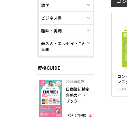
コン
語学
ビジネス書
趣味・実用
著名人・エッセイ・TV
番組
資格GUIDE
コン
マス
2026年度版
日商簿記検定
ISBN
合格ガイド
ブック
PDF(6.78MB)