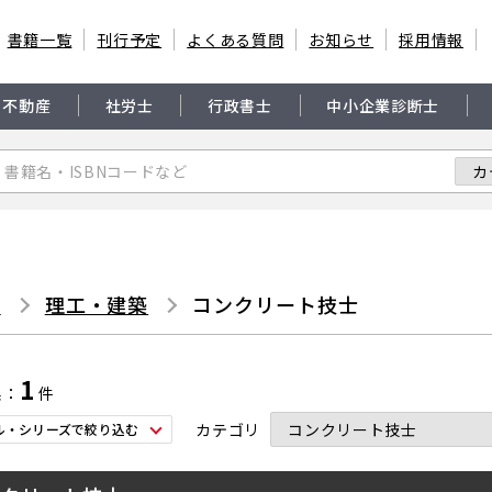
書籍一覧
刊行予定
よくある質問
お知らせ
採用情報
・不動産
社労士
行政書士
中小企業診断士
書
理工・建築
コンクリート技士
1
果
件
カテゴリ
ル・シリーズで絞り込む