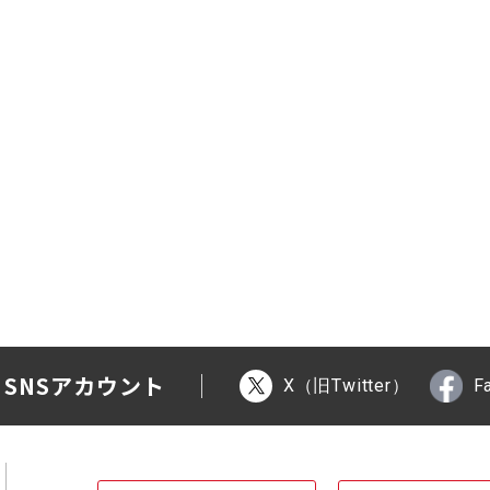
 SNSアカウント
X（旧Twitter）
F