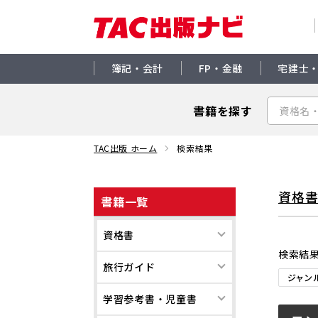
簿記・会計
FP・金融
宅建士
書籍を探す
TAC出版 ホーム
検索結果
資格
書籍一覧
資格書
検索結
旅行ガイド
ジャン
学習参考書・児童書