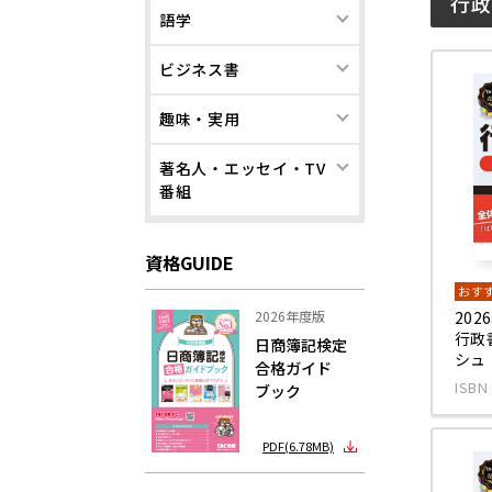
行政
語学
ビジネス書
趣味・実用
著名人・エッセイ・TV
番組
資格GUIDE
おす
2026年度版
20
行政
日商簿記検定
シュ
合格ガイド
ISBN
ブック
PDF(6.78MB)