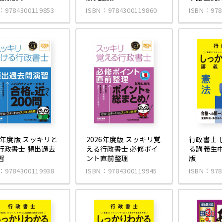
：9784300119853
ISBN：9784300119860
ISBN：978
26年度版 スッキリと
2026年度版 スッキリ覚
行政書士 
行政書士 頻出過去
える行政書士 必修ポイ
る講義生中
習
ント直前整理
版
：9784300119938
ISBN：9784300119945
ISBN：978