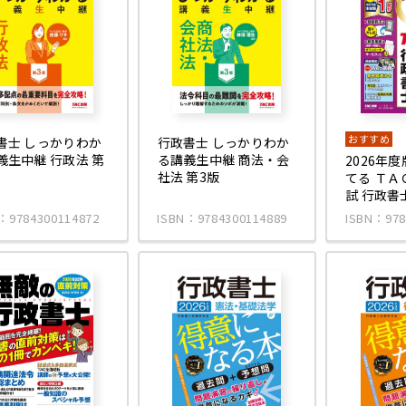
おすすめ
書士 しっかりわか
行政書士 しっかりわか
義生中継 行政法 第
る講義生中継 商法・会
2026年
社法 第3版
てる ＴＡ
試 行政書
：9784300114872
ISBN：9784300114889
ISBN：978