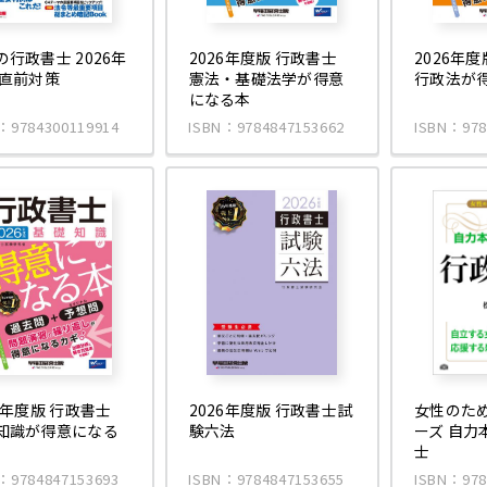
の行政書士 2026年
2026年度版 行政書士
2026年
 直前対策
憲法・基礎法学が得意
行政法が
になる本
：9784300119914
ISBN：9784847153662
ISBN：978
26年度版 行政書士
2026年度版 行政書士試
女性のた
知識が得意になる
験六法
ーズ 自力
士
：9784847153693
ISBN：9784847153655
ISBN：978