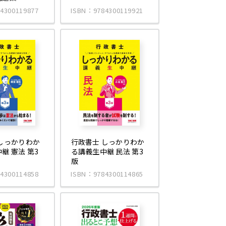
4300119877
ISBN：9784300119921
しっかりわか
行政書士 しっかりわか
継 憲法 第3
る講義生中継 民法 第3
版
4300114858
ISBN：9784300114865