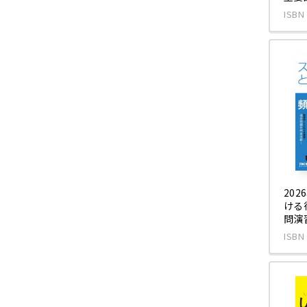
ISBN
20
ける
問演
ISBN