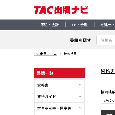
簿記・会計
FP・金融
宅建士
書籍を探す
TAC出版 ホーム
検索結果
資格
書籍一覧
資格書
検索結
旅行ガイド
ジャン
学習参考書・児童書