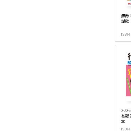
無敵
試験
ISBN
20
基礎
本
ISBN