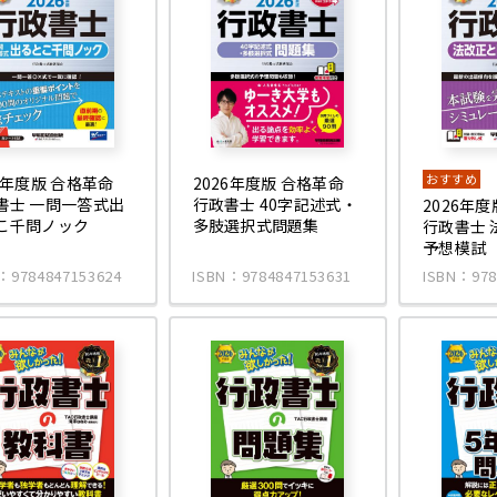
おすすめ
26年度版 合格革命
2026年度版 合格革命
書士 一問一答式出
行政書士 40字記述式・
2026年
こ千問ノック
多肢選択式問題集
行政書士 
予想模試
：9784847153624
ISBN：9784847153631
ISBN：978