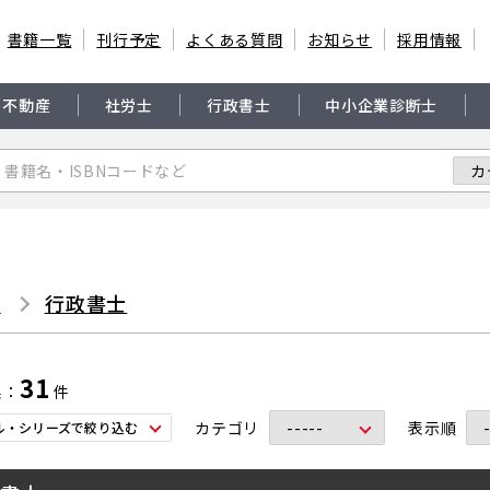
書籍一覧
刊行予定
よくある質問
お知らせ
採用情報
・不動産
社労士
行政書士
中小企業診断士
書
行政書士
31
果
件
カテゴリ
表示順
ル・シリーズで絞り込む