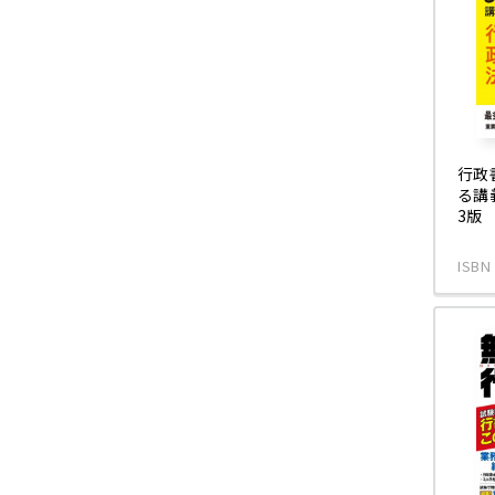
行政
る講
3版
ISBN