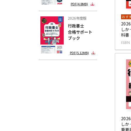
PDF(4.8MB)
おす
2026年度版
20
行政書士
しか
合格サポート
科書
ブック
ISBN
PDF(5.12MB)
20
しか
重要