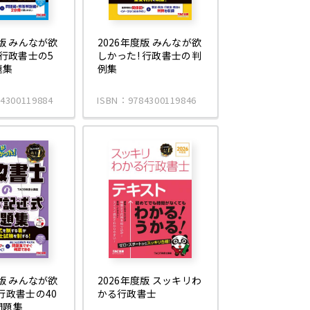
度版 みんなが欲
2026年度版 みんなが欲
 行政書士の5
しかった! 行政書士の判
題集
例集
4300119884
ISBN：9784300119846
度版 みんなが欲
2026年度版 スッキリわ
行政書士の40
かる行政書士
問題集