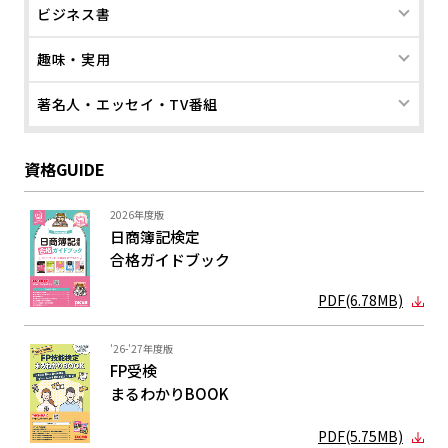
ビジネス書
趣味・実用
著名人・エッセイ・TV番組
資格GUIDE
2026年度版
日商簿記検定
合格ガイド
ブック
PDF(6.78MB)
'26-'27年度版
FP受検
まるわかり
BOOK
PDF(5.75MB)