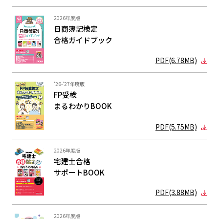
2026年度版
日商簿記検定
合格ガイド
ブック
PDF(6.78MB)
'26-'27年度版
FP受検
まるわかり
BOOK
PDF(5.75MB)
2026年度版
宅建士合格
サポートBOOK
PDF(3.88MB)
2026年度版