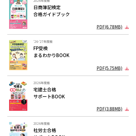
2026年度版
日商簿記検定
合格ガイド
ブック
PDF(6.78MB)
'26-'27年度版
FP受検
まるわかり
BOOK
PDF(5.75MB)
2026年度版
宅建士合格
サポートBOOK
PDF(3.88MB)
2026年度版
社労士合格