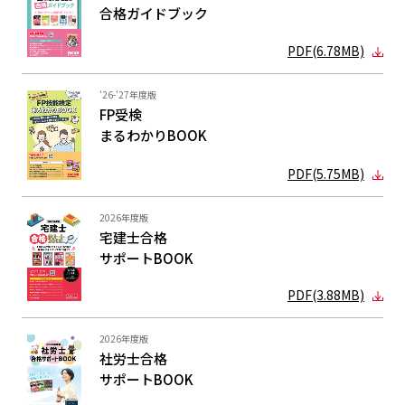
合格ガイド
ブック
PDF(6.78MB)
'26-'27年度版
FP受検
まるわかり
BOOK
PDF(5.75MB)
2026年度版
宅建士合格
サポートBOOK
PDF(3.88MB)
2026年度版
社労士合格
サポートBOOK