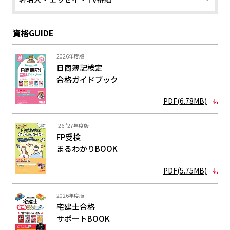
資格GUIDE
2026年度版
日商簿記検定
合格ガイド
ブック
PDF(6.78MB)
'26-'27年度版
FP受検
まるわかり
BOOK
PDF(5.75MB)
2026年度版
宅建士合格
サポートBOOK