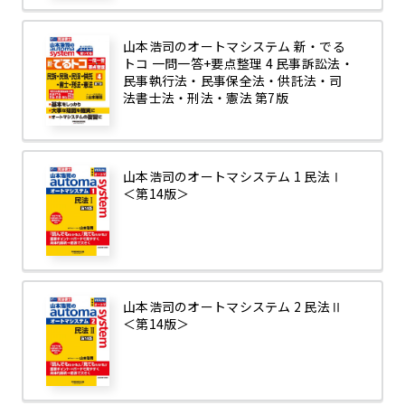
山本浩司のオートマシステム 新・でる
トコ 一問一答+要点整理 4 民事訴訟法・
民事執行法・民事保全法・供託法・司
法書士法・刑法・憲法 第7版
山本浩司のオートマシステム 1 民法Ⅰ
＜第14版＞
山本浩司のオートマシステム 2 民法Ⅱ
＜第14版＞