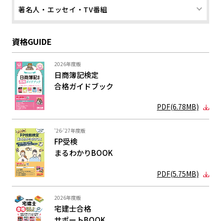
著名人・エッセイ・TV番組
資格GUIDE
2026年度版
日商簿記検定
合格ガイド
ブック
PDF(6.78MB)
'26-'27年度版
FP受検
まるわかり
BOOK
PDF(5.75MB)
2026年度版
宅建士合格
サポートBOOK