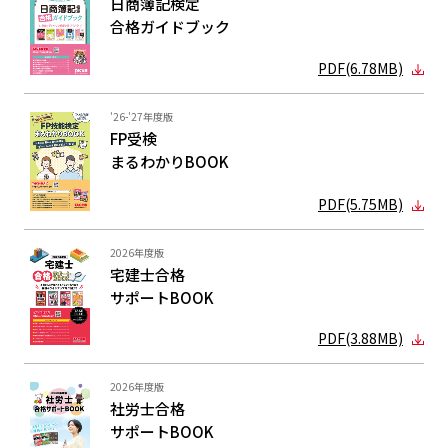
日商簿記検定
合格ガイド
ブック
PDF(6.78MB)
'26-'27年度版
FP受検
まるわかり
BOOK
PDF(5.75MB)
2026年度版
宅建士合格
サポートBOOK
PDF(3.88MB)
2026年度版
社労士合格
サポートBOOK