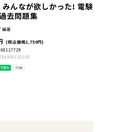
版 みんなが欲しかった! 電験
の過去問題集
 編著
円
(税込価格2,750円)
300117729
784300115169