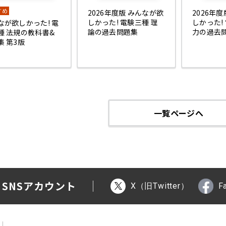
すめ
2026年度版 みんなが欲
2026年
しかった! 電験三種 理
しかった!
なが欲しかった! 電
論の過去問題集
力の過去
種 法規の教科書&
集 第3版
一覧ページへ
 SNSアカウント
X（旧Twitter）
F