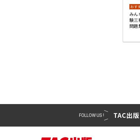
おす
みん
験三
問題
TAC出版
FOLLOW US !