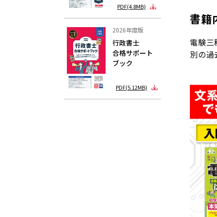
PDF(4.8MB)
書籍
2026年度版
電験三
行政書士
合格サポート
別の過
ブック
PDF(5.12MB)