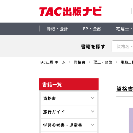
簿記・会計
FP・金融
宅建士
書籍を探す
TAC出版 ホーム
資格書
理工・建築
電験三
書籍一覧
資格
資格書
旅行ガイド
学習参考書・児童書