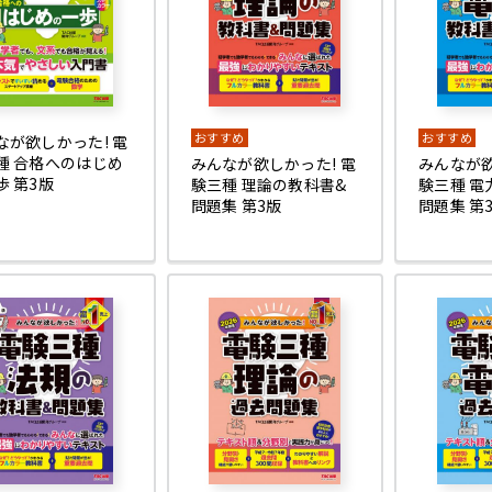
おすすめ
おすすめ
なが欲しかった! 電
種 合格へのはじめ
みんなが欲しかった! 電
みんなが欲
歩 第3版
験三種 理論の教科書&
験三種 電
問題集 第3版
問題集 第