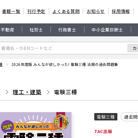
書籍一覧
刊行予定
よくある質問
お知らせ
採用情報
・不動産
社労士
行政書士
中小企業診断士
種
2026年度版 みんなが欲しかった! 電験三種 法規の過去問題集
書
理工・建築
電験三種
電験三種
過去問
TAC出版