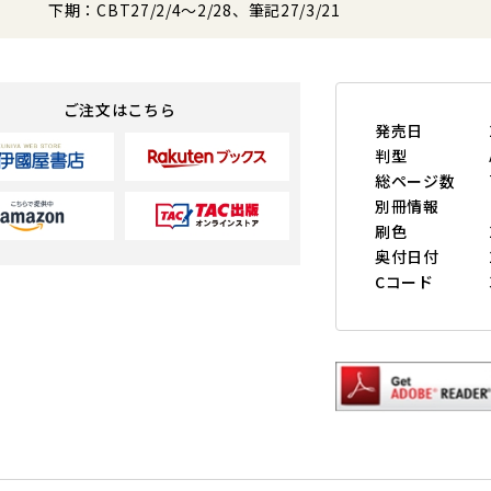
下期：CBT27/2/4～2/28、筆記27/3/21
ご注文はこちら
発売日
判型
総ページ数
別冊情報
刷色
奥付日付
Cコード