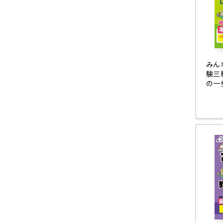
みん
験三
の一