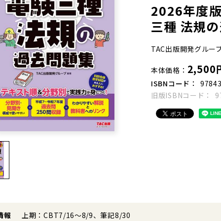
2026年度
三種 法規
TAC出版開発グループ
2,500
本体価格
ISBNコード
9784
旧版ISBNコード
9
情報
上期：CBT7/16～8/9、筆記8/30