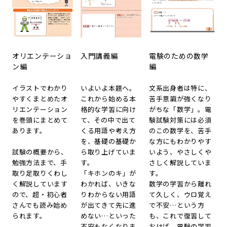
オリエンテーショ
入門講義編
電験のための数学
ン編
編
イラストでわかり
いよいよ本題へ。
文系出身者は特に、
やすくまとめたオ
これから始める本
苦手意識が強くなり
リエンテーション
格的な学習に向け
がちな「数学」。電
を巻頭にまとめて
て、その中で出て
験試験対策には必須
あります。
くる用語や考え方
のこの数学を、苦手
を、基礎の基礎か
な方にもわかりやす
試験の概要から、
ら取り上げていま
いよう、やさしくや
勉強方法まで、手
す。
さしく解説していま
取り足取りくわし
「キホンのキ」が
す。
く解説しています
わかれば、いきな
数学の学習から離れ
ので、超・初心者
りわからない用語
て久しく、ウロ覚え
さんでも読み始め
が出てきて先に進
で不安…という方
られます。
めない…といった
も、これで復習して
不安もなくなりま
おけば、電験の学習