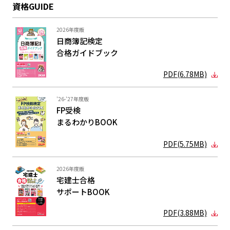
資格GUIDE
2026年度版
日商簿記検定
合格ガイド
ブック
PDF(6.78MB)
'26-'27年度版
FP受検
まるわかり
BOOK
PDF(5.75MB)
2026年度版
宅建士合格
サポートBOOK
PDF(3.88MB)