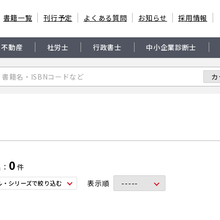
書籍一覧
刊行予定
よくある質問
お知らせ
採用情報
・不動産
社労士
行政書士
中小企業診断士
0
果
件
表示順
ル・シリーズで絞り込む