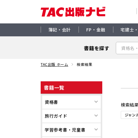
簿記・会計
FP・金融
宅建士
書籍を探す
TAC出版 ホーム
検索結果
書籍一覧
資格書
検索結
ジャン
旅行ガイド
学習参考書・児童書