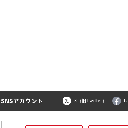
 SNSアカウント
X（旧Twitter）
F