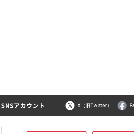
 SNSアカウント
X（旧Twitter）
F