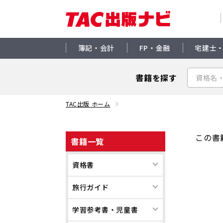
簿記・会計
FP・金融
宅建士
書籍を探す
TAC出版 ホーム
この書
書籍一覧
資格書
旅行ガイド
学習参考書・児童書