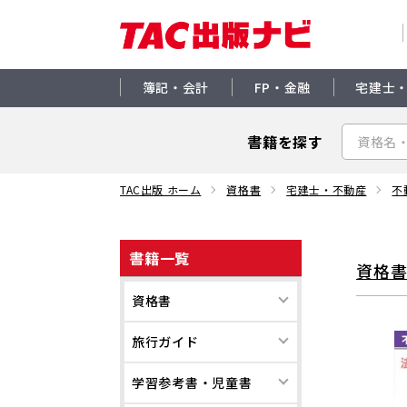
簿記・会計
FP・金融
宅建士
書籍を探す
TAC出版 ホーム
資格書
宅建士・不動産
不
書籍一覧
資格
資格書
旅行ガイド
学習参考書・児童書