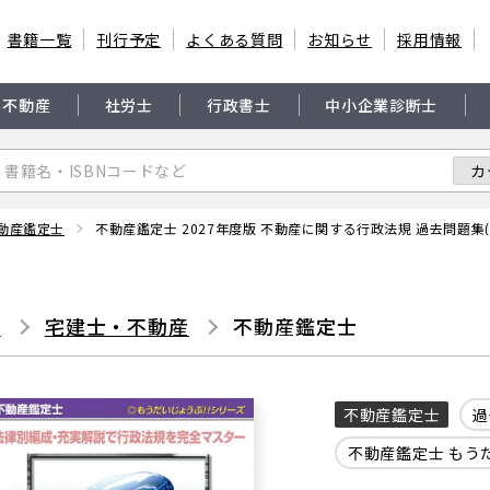
書籍一覧
刊行予定
よくある質問
お知らせ
採用情報
・不動産
社労士
行政書士
中小企業診断士
動産鑑定士
不動産鑑定士 2027年度版 不動産に関する行政法規 過去問題集(
書
宅建士・不動産
不動産鑑定士
不動産鑑定士
過
不動産鑑定士 もうだ