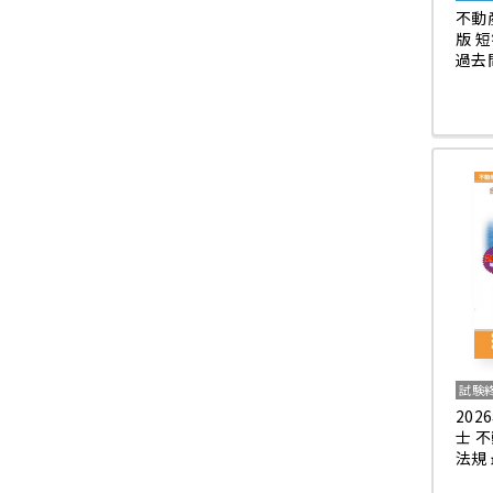
不動
版 
過去
試験
20
士 
法規