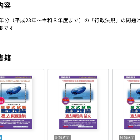
内容
6年分（平成23年～令和８年度まで）の「行政法規」の問題
集です。
書籍
前
試験終了
試験終了