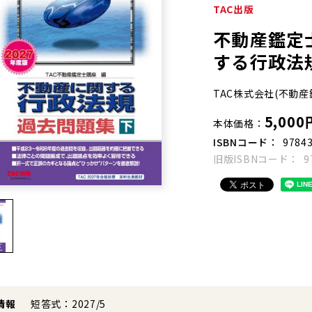
TAC出版
不動産鑑定士
する行政法規
TAC株式会社(不動産
5,000
本体価格
ISBNコード
9784
旧版ISBNコード
9
情報
短答式：2027/5