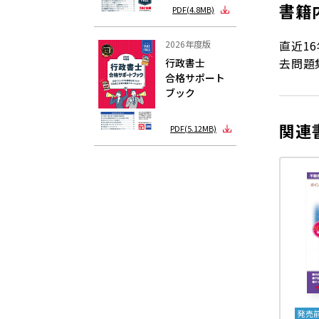
書籍
PDF(4.8MB)
直近1
2026年度版
去問題
行政書士
合格サポート
ブック
関連
PDF(5.12MB)
発売