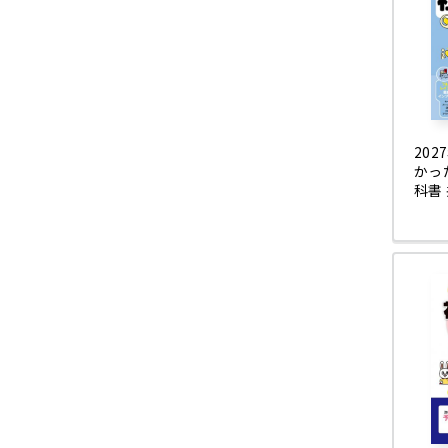
20
かっ
科書