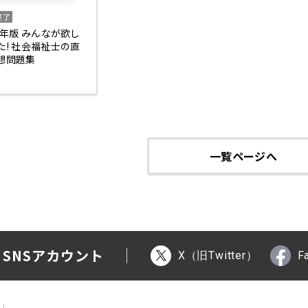
終了
26年版 みんなが欲し
た! 社会福祉士の直
想問題集
一覧ページへ
 SNSアカウント
X（旧Twitter）
F