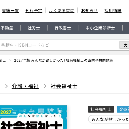
書籍一覧
刊行予定
よくある質問
お知らせ
採用情報
・不動産
社労士
行政書士
中小企業診断士
祉士
2027年版 みんなが欲しかった! 社会福祉士の直前予想問題集
書
介護・福祉
社会福祉士
社会福祉士
発売
みんなが欲しかっ