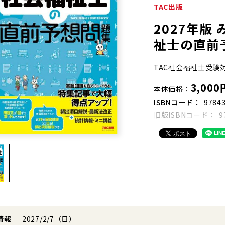
TAC出版
2027年版
祉士の直前
TAC社会福祉士受験
3,000
本体価格
ISBNコード
9784
旧版ISBNコード
9
情報
2027/2/7（日）