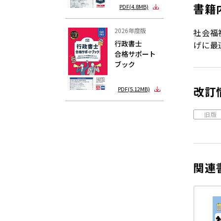
書籍
PDF(4.8MB)
2026年度版
社会福
行政書士
げに最
合格サポート
ブック
改訂
PDF(5.12MB)
旧版
関連