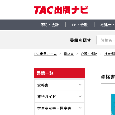
簿記・会計
FP・金融
宅建士
書籍を探す
TAC出版 ホーム
資格書
介護・福祉
社会福
書籍一覧
資格
資格書
旅行ガイド
学習参考書・児童書