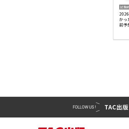
試験
20
かっ
前予
TAC出版
FOLLOW US !