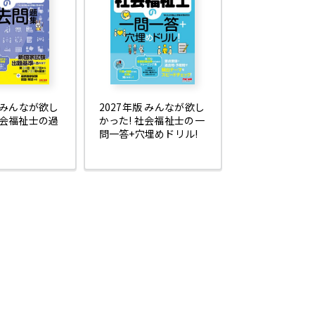
版 みんなが欲し
2027年版 みんなが欲し
社会福祉士の過
かった! 社会福祉士の一
問一答+穴埋めドリル!