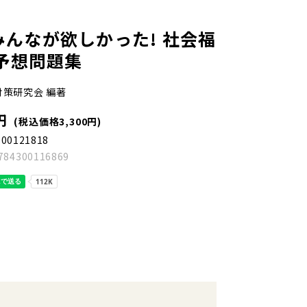
 みんなが欲しかった! 社会福
予想問題集
対策研究会 編著
円
(税込価格3,300円)
300121818
784300116869