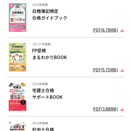
2026年度版
日商簿記検定
合格ガイド
ブック
PDF(6.78MB)
'26-'27年度版
FP受検
まるわかり
BOOK
PDF(5.75MB)
2026年度版
宅建士合格
サポートBOOK
PDF(3.88MB)
2026年度版
社労士合格