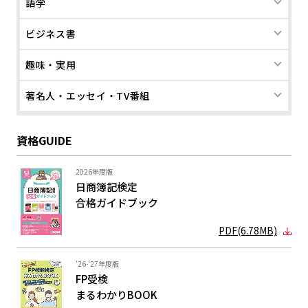
語学
ビジネス書
趣味・実用
著名人・エッセイ・TV番組
資格GUIDE
2026年度版
日商簿記検定
合格ガイド
ブック
PDF(6.78MB)
'26-'27年度版
FP受検
まるわかり
BOOK