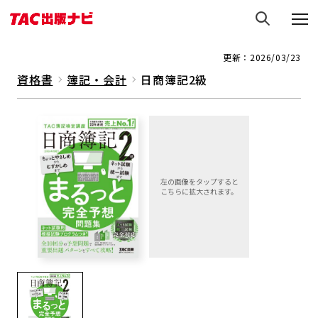
更新：2026/03/23
資格書
簿記・会計
日商簿記2級