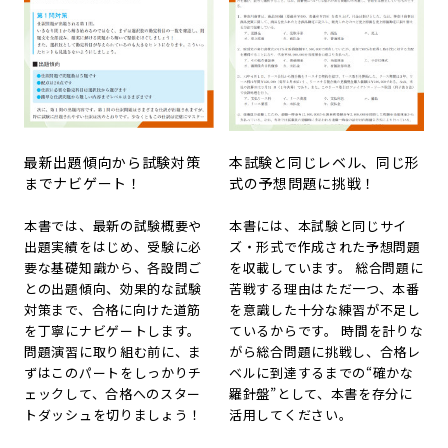
最新出題傾向から試験対策
本試験と同じレベル、同じ形
までナビゲート！
式の予想問題に挑戦！
本書では、最新の試験概要や
本書には、本試験と同じサイ
出題実績をはじめ、受験に必
ズ・形式で作成された予想問題
要な基礎知識から、各設問ご
を収載しています。 総合問題に
との出題傾向、効果的な試験
苦戦する理由はただ一つ、本番
対策まで、合格に向けた道筋
を意識した十分な練習が不足し
を丁寧にナビゲートします。
ているからです。 時間を計りな
問題演習に取り組む前に、ま
がら総合問題に挑戦し、合格レ
ずはこのパートをしっかりチ
ベルに到達するまでの“確かな
ェックして、合格へのスター
羅針盤”として、本書を存分に
トダッシュを切りましょう！
活用してください。