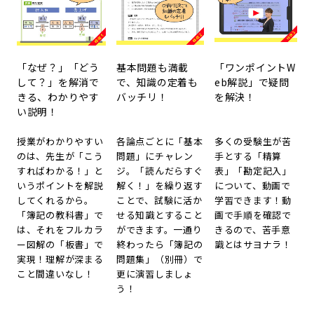
「なぜ？」「どう
基本問題も満載
「ワンポイントW
して？」を解消で
で、知識の定着も
eb解説」で疑問
きる、わかりやす
バッチリ！
を解決！
い説明！
授業がわかりやすい
各論点ごとに「基本
多くの受験生が苦
のは、先生が「こう
問題」にチャレン
手とする「精算
すればわかる！」と
ジ。「読んだらすぐ
表」「勘定記入」
いうポイントを解説
解く！」を繰り返す
について、動画で
してくれるから。
ことで、試験に活か
学習できます！動
「簿記の教科書」で
せる知識とすること
画で手順を確認で
は、それをフルカラ
ができます。一通り
きるので、苦手意
ー図解の「板書」で
終わったら「簿記の
識とはサヨナラ！
実現！理解が深まる
問題集」（別冊）で
こと間違いなし！
更に演習しましょ
う！