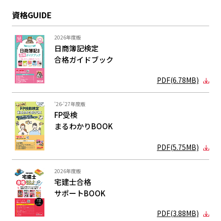
資格GUIDE
2026年度版
日商簿記検定
合格ガイド
ブック
PDF(6.78MB)
'26-'27年度版
FP受検
まるわかり
BOOK
PDF(5.75MB)
2026年度版
宅建士合格
サポートBOOK
PDF(3.88MB)