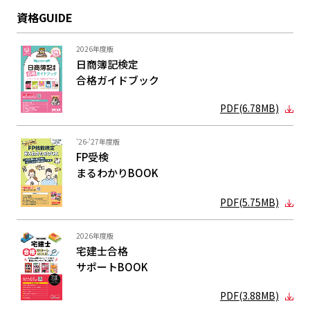
資格GUIDE
2026年度版
日商簿記検定
合格ガイド
ブック
PDF(6.78MB)
'26-'27年度版
FP受検
まるわかり
BOOK
PDF(5.75MB)
2026年度版
宅建士合格
サポートBOOK
PDF(3.88MB)