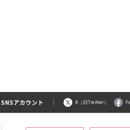
 SNSアカウント
X（旧Twitter）
F