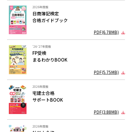
2026年度版
日商簿記検定
合格ガイド
ブック
PDF(6.78MB)
'26-'27年度版
FP受検
まるわかり
BOOK
PDF(5.75MB)
2026年度版
宅建士合格
サポートBOOK
PDF(3.88MB)
2026年度版