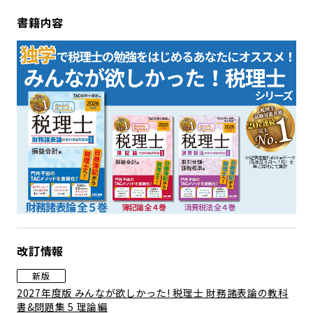
書籍内容
改訂情報
新版
2027年度版 みんなが欲しかった! 税理士 財務諸表論の教科
書&問題集 5 理論編