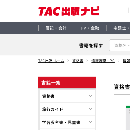
簿記・会計
FP・金融
宅建士
書籍を探す
TAC出版 ホーム
資格書
情報処理・PC
情
書籍一覧
資格
資格書
旅行ガイド
学習参考書・児童書