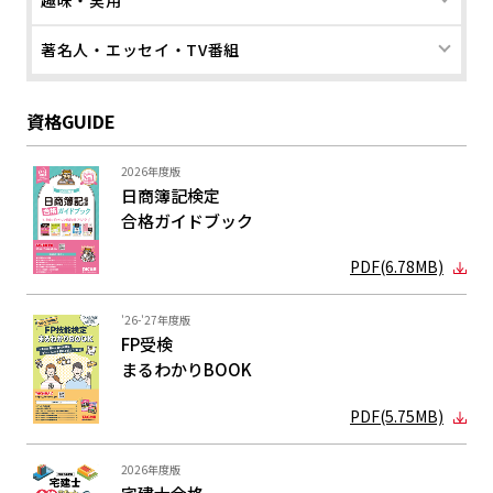
趣味・実用
著名人・エッセイ・TV番組
資格GUIDE
2026年度版
日商簿記検定
合格ガイド
ブック
PDF(6.78MB)
'26-'27年度版
FP受検
まるわかり
BOOK
PDF(5.75MB)
2026年度版