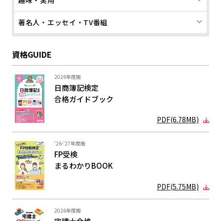
趣味・実用
著名人・エッセイ・TV番組
資格GUIDE
2026年度版
日商簿記検定
合格ガイド
ブック
PDF(6.78MB)
'26-'27年度版
FP受検
まるわかり
BOOK
PDF(5.75MB)
2026年度版