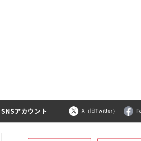
 SNSアカウント
X（旧Twitter）
F