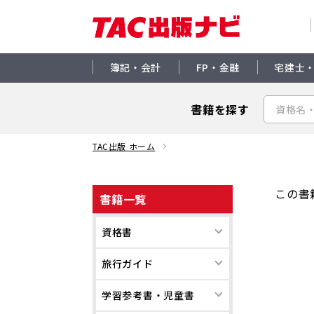
簿記・会計
FP・金融
宅建士
書籍を探す
TAC出版 ホーム
この書
書籍一覧
資格書
旅行ガイド
学習参考書・児童書