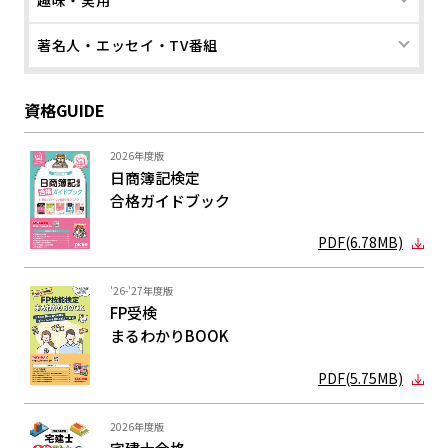
趣味・実用
著名人・エッセイ・TV番組
資格GUIDE
2026年度版
日商簿記検定
合格ガイド
ブック
PDF(6.78MB)
'26-'27年度版
FP受検
まるわかり
BOOK
PDF(5.75MB)
2026年度版