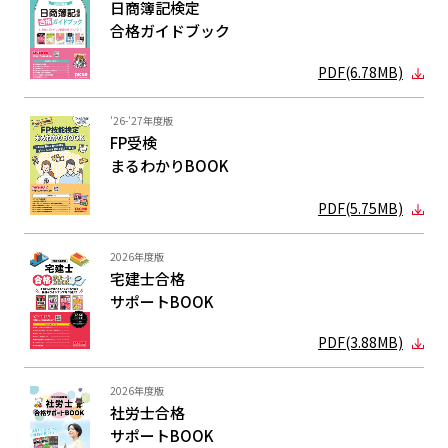
日商簿記検定
合格ガイド
ブック
PDF(6.78MB)
'26-'27年度版
FP受検
まるわかり
BOOK
PDF(5.75MB)
2026年度版
宅建士合格
サポートBOOK
PDF(3.88MB)
2026年度版
社労士合格
サポートBOOK