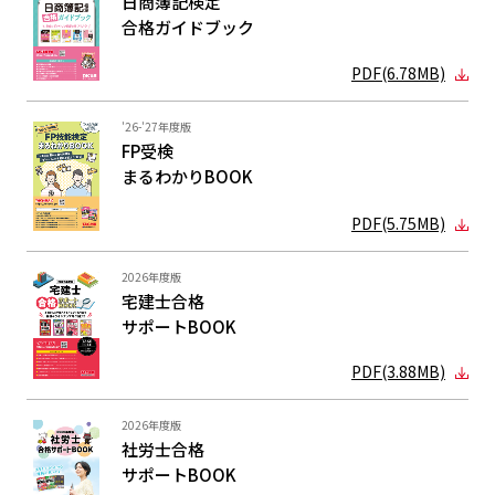
日商簿記検定
合格ガイド
ブック
PDF(6.78MB)
'26-'27年度版
FP受検
まるわかり
BOOK
PDF(5.75MB)
2026年度版
宅建士合格
サポートBOOK
PDF(3.88MB)
2026年度版
社労士合格
サポートBOOK