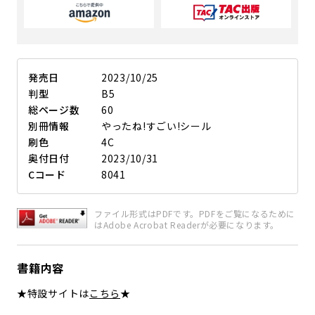
発売日
2023/10/25
判型
B5
総ページ数
60
別冊情報
やったね!すごい!シール
刷色
4C
奥付日付
2023/10/31
Cコード
8041
ファイル形式はPDFです。PDFをご覧になるために
はAdobe Acrobat Readerが必要になります。
書籍内容
★特設サイトは
こちら
★