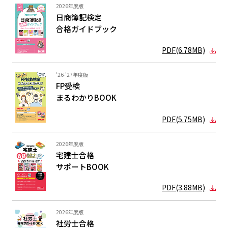
2026年度版
日商簿記検定
合格ガイド
ブック
PDF(6.78MB)
'26-'27年度版
FP受検
まるわかり
BOOK
PDF(5.75MB)
2026年度版
宅建士合格
サポートBOOK
PDF(3.88MB)
2026年度版
社労士合格