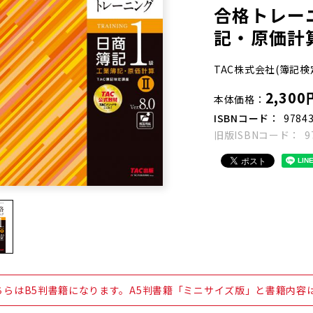
合格トレー
記・原価計算Ⅱ
TAC株式会社(簿記検
2,300
本体価格
ISBNコード
9784
旧版ISBNコード
9
ちらはB5判書籍になります。A5判書籍「ミニサイズ版」と書籍内容