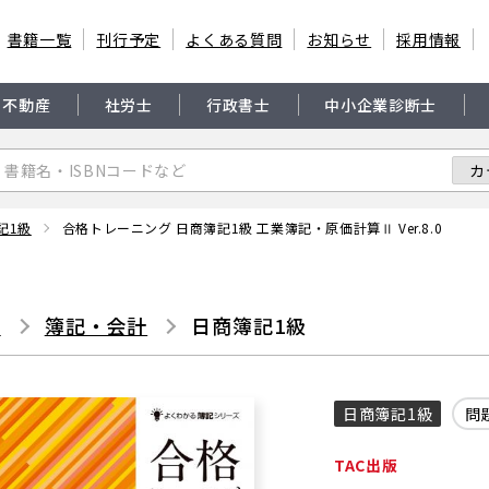
書籍一覧
刊行予定
よくある質問
お知らせ
採用情報
・不動産
社労士
行政書士
中小企業診断士
記1級
合格トレーニング 日商簿記1級 工業簿記・原価計算Ⅱ Ver.8.0
書
簿記・会計
日商簿記1級
日商簿記1級
問
TAC出版