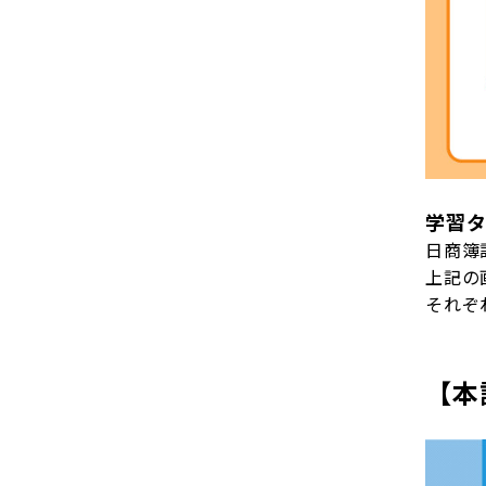
学習
日商簿
上記の
それぞ
【本