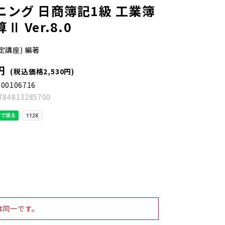
ニング 日商簿記1級 工業簿
 Ver.8.0
定講座) 編著
円
(税込価格2,530円)
300106716
784813285700
は同一です。