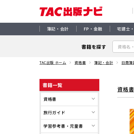
簿記・会計
FP・金融
宅建士
書籍を探す
TAC出版 ホーム
資格書
簿記・会計
日商簿
書籍一覧
資格
資格書
旅行ガイド
学習参考書・児童書