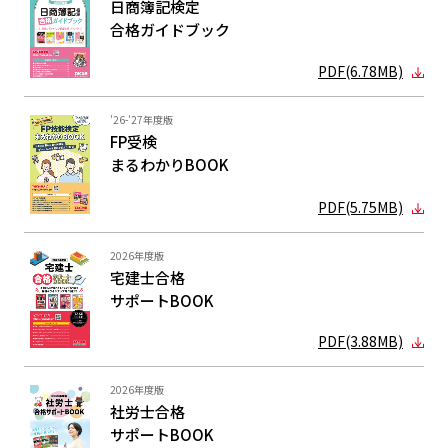
日商簿記検定
合格ガイド
ブック
PDF(6.78MB)
'26-'27年度版
FP受検
まるわかり
BOOK
PDF(5.75MB)
2026年度版
宅建士合格
サポートBOOK
PDF(3.88MB)
2026年度版
社労士合格
サポートBOOK