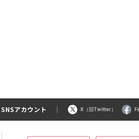
 SNSアカウント
X（旧Twitter）
F