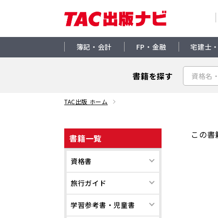
簿記・会計
FP・金融
宅建士
書籍を探す
TAC出版 ホーム
この書
書籍一覧
資格書
旅行ガイド
学習参考書・児童書