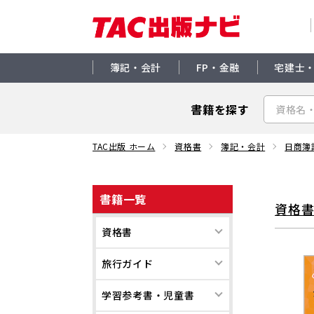
簿記・会計
FP・金融
宅建士
書籍を探す
TAC出版 ホーム
資格書
簿記・会計
日商簿
書籍一覧
資格
資格書
旅行ガイド
学習参考書・児童書