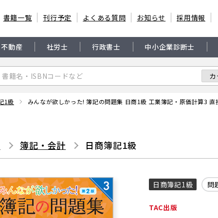
書籍一覧
刊行予定
よくある質問
お知らせ
採用情報
・不動産
社労士
行政書士
中小企業診断士
記1級
書
簿記・会計
日商簿記1級
日商簿記1級
問
TAC出版