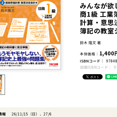
みんなが欲し
商1級 工業
計算・意思決
簿記の教室
鈴木 隆文 著
1,400
本体価格
ISBNコード
9784
旧版ISBNコード
9
情報
26/11/15（日）、27/6