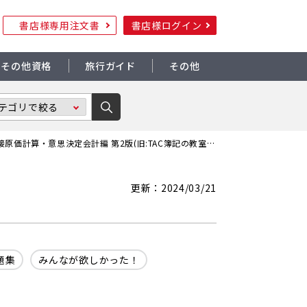
書店様専用注文書
書店様ログイン
その他資格
旅行ガイド
その他
みんなが欲しかった! 簿記の問題集 日商1級 工業簿記・原価計算3 直接原価計算・意思決定会計編 第2版(旧:TAC簿記の教室シリーズ)
更新：2024/03/21
題集
みんなが欲しかった！