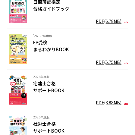
日商簿記検定
合格ガイド
ブック
PDF(6.78MB)
'26-'27年度版
FP受検
まるわかり
BOOK
PDF(5.75MB)
2026年度版
宅建士合格
サポートBOOK
PDF(3.88MB)
2026年度版
社労士合格
サポートBOOK