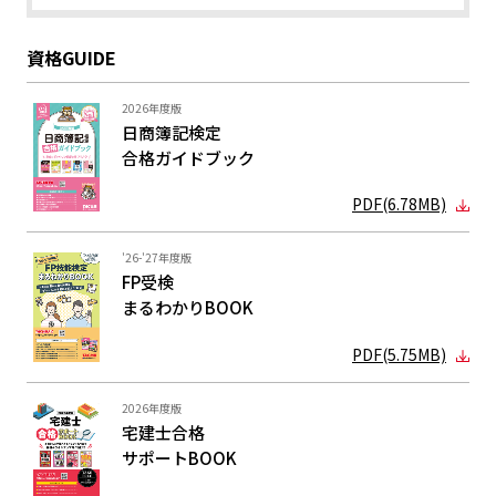
資格GUIDE
2026年度版
日商簿記検定
合格ガイド
ブック
PDF(6.78MB)
'26-'27年度版
FP受検
まるわかり
BOOK
PDF(5.75MB)
2026年度版
宅建士合格
サポートBOOK