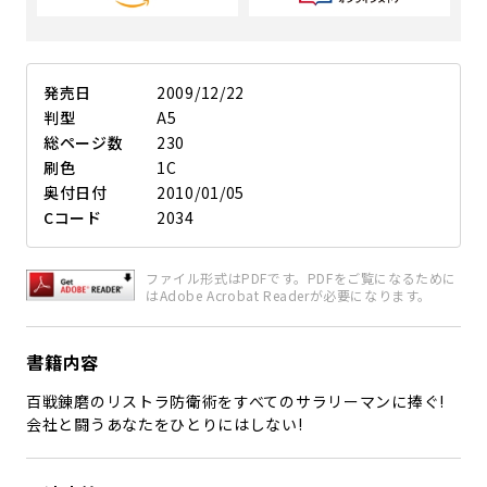
発売日
2009/12/22
判型
A5
総ページ数
230
刷色
1C
奥付日付
2010/01/05
Cコード
2034
ファイル形式はPDFです。PDFをご覧になるために
はAdobe Acrobat Readerが必要になります。
書籍内容
百戦錬磨のリストラ防衛術をすべてのサラリーマンに捧ぐ!
会社と闘うあなたをひとりにはしない!