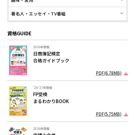
趣味・実用
著名人・エッセイ・TV番組
資格GUIDE
2026年度版
日商簿記検定
合格ガイド
ブック
PDF(6.78MB)
'26-'27年度版
FP受検
まるわかり
BOOK
PDF(5.75MB)
2026年度版