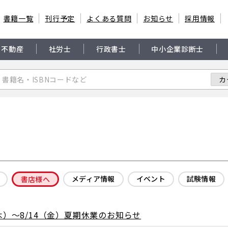
書籍一覧
刊行予定
よくある質問
お知らせ
採用情報
・不動産
社労士
行政書士
中小企業診断士
メディア情報
イベント
試験情報
書店様へ
（木）～8/14（金）夏期休業のお知らせ