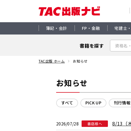
簿記・会計
FP・金融
宅建士
書籍を探す
TAC出版 ホーム
お知らせ
お知らせ
すべて
PICK UP
刊行情報
8/13
2026/07/28
書店様へ