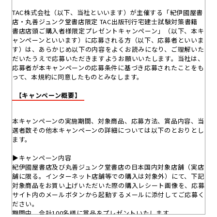
TAC株式会社（以下、当社といいます）が主催する「紀伊國屋書
店・丸善ジュンク堂書店限定 TAC出版刊行宅建士試験対策書籍
書店店頭ご購入者様限定プレゼントキャンペーン」（以下、本キ
ャンペーンといいます）に応募される方（以下、応募者といいま
す）は、あらかじめ以下の内容をよくお読みになり、ご理解いた
だいたうえで応募いただきますようお願いいたします。当社は、
応募者が本キャンペーンの応募条件に基づき応募されたことをも
って、本規約に同意したものとみなします。
【キャンペーン概要】
本キャンペーンの実施期間、対象商品、応募方法、賞品内容、当
選者数その他本キャンペーンの詳細については以下のとおりとし
ます。
▶キャンペーン内容
紀伊國屋書店及び丸善ジュンク堂書店の日本国内対象店舗（実店
舗に限る。インターネット店舗等での購入は対象外）にて、下記
対象商品をお買い上げいただいた際の購入レシート画像を、応募
サイト内のメールボタンから起動するメールに添付してご応募く
ださい。
期間中、合計100名様に賞品をプレゼントいたします。