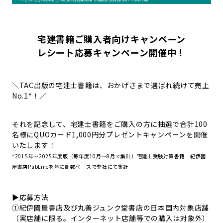
宅建書籍ご購入者向けキャンペーン
レシート応募キャンペーン開催中！
＼TAC出版の宅建士書籍は、おかげさまで選ばれ続けて売上
No.1*！／
それを記念して、宅建士書籍をご購入の方に抽選で合計100
名様にQUOカード1,000円分プレゼントキャンペーンを開催
いたします！
*2015年～2025年度版（毎年度10月～8月で集計）宅建士受験対策書籍 紀伊國
屋書店PubLineを基に冊数ベースで弊社にて集計
▶応募方法
①紀伊國屋書店及び丸善ジュンク堂書店の日本国内対象店舗
（実店舗に限る。インターネット店舗等での購入は対象外）