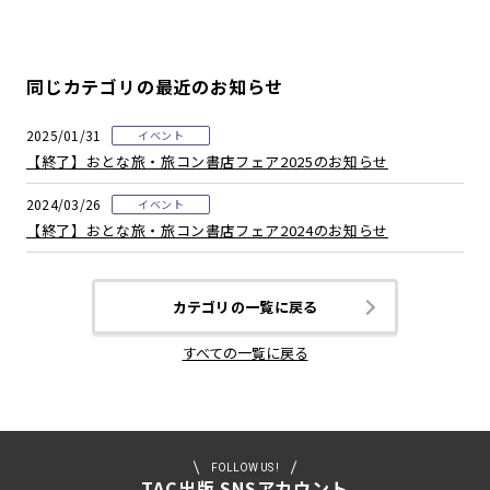
▶キャンペーン期間
応募期間：2026年7月1日（水）～9月30日（水）
※やむを得ない事情により、応募期間は予告なく変更となること
同じカテゴリの最近のお知らせ
があります。
2025/01/31
第１弾応募期間：2026年7月1日（水）～2026年7月31日(金)
イベント
第１弾当選発表：8月7日（金）
【終了】おとな旅・旅コン書店フェア2025のお知らせ
第２弾応募期間：2026年8月1日（土）～2026年8月31日(月)
第２弾当選発表：9月11日（金）
2024/03/26
イベント
第3弾応募期間：2026年9月1日（火）～2026年9月30日(水)
【終了】おとな旅・旅コン書店フェア2024のお知らせ
第３弾当選発表：10月9日（金）
▶レシート有効期間
2026年7月1日（月）～9月30日（水）
カテゴリの一覧に戻る
※上記期間内の対象レシートであれば、どの期間でもご応募可能
です。
すべての一覧に戻る
▶最終応募締切
2026年9月30日(水) 23：59まで
▶対象店舗
紀伊國屋書店 日本国内全店舗
FOLLOW US !
TAC出版 SNSアカウント
https://store.kinokuniya.co.jp/store/