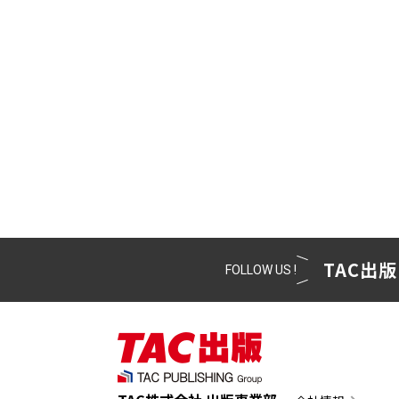
TAC出版
FOLLOW US !