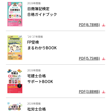
2026年度版
日商簿記検定
合格ガイド
ブック
PDF(6.78MB)
'26-'27年度版
FP受検
まるわかり
BOOK
PDF(5.75MB)
2026年度版
宅建士合格
サポートBOOK
PDF(3.88MB)
2026年度版
社労士合格