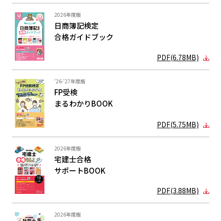
2026年度版
日商簿記検定
合格ガイド
ブック
PDF(6.78MB)
'26-'27年度版
FP受検
まるわかり
BOOK
PDF(5.75MB)
2026年度版
宅建士合格
サポートBOOK
PDF(3.88MB)
2026年度版