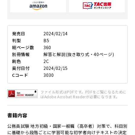
発売日
2024/02/14
判型
B5
総ページ数
360
別冊情報
解答と解説(抜き取り式・40ページ)
刷色
2C
奥付日付
2024/02/15
Cコード
3030
ファイル形式はPDFです。PDFをご覧になるために
はAdobe Acrobat Readerが必要になります。
書籍内容
公務員試験 地方初級・国家一般職（高卒者）対策で、科目別
に基礎から段階ごとに学習可能な初学者向けテキストの決定