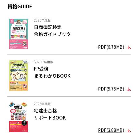
資格GUIDE
2026年度版
日商簿記検定
合格ガイド
ブック
PDF(6.78MB)
'26-'27年度版
FP受検
まるわかり
BOOK
PDF(5.75MB)
2026年度版
宅建士合格
サポートBOOK
PDF(3.88MB)